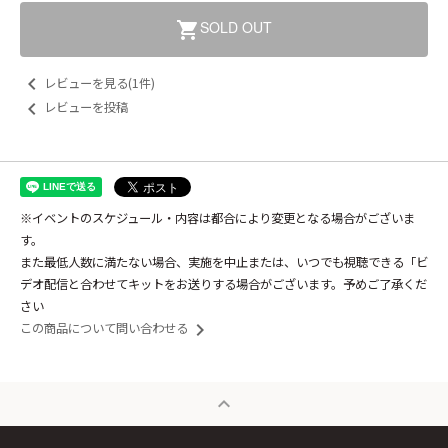
SOLD OUT
shopping_cart
keyboard_arrow_left
レビューを見る(1件)
keyboard_arrow_left
レビューを投稿
※イベントのスケジュール・内容は都合により変更となる場合がございま
す。
また最低人数に満たない場合、実施を中止または、いつでも視聴できる「ビ
デオ配信と合わせてキットをお送りする場合がございます。予めご了承くだ
さい
keyboard_arrow_right
この商品について問い合わせる
expand_less