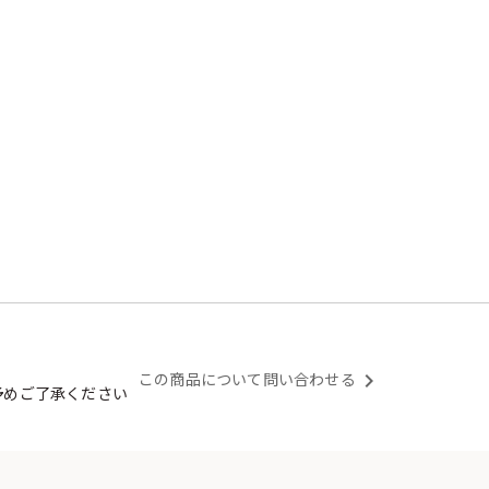
この商品について問い合わせる
keyboard_arrow_right
予めご了承ください