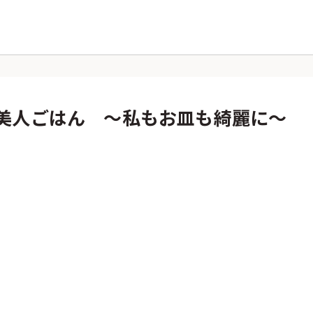
b
美人ごはん ～私もお皿も綺麗に～