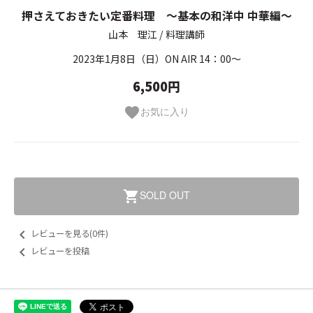
押さえておきたい定番料理 ～基本の和洋中 中華編～
山本 理江 / 料理講師
2023年1月8日（日）ON AIR 14：00～
6,500円
お気に入り
favorite
SOLD OUT
shopping_cart
keyboard_arrow_left
レビューを見る(0件)
keyboard_arrow_left
レビューを投稿