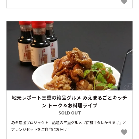
favorite
地元レポート三重の絶品グルメ みえまるごとキッチ
ン トーク＆お料理ライブ
SOLD OUT
みえ応援プロジェクト 話題の三重グルメ『伊勢甘タレからあげ』と
アレンジセットをご自宅にお届け！
favorite