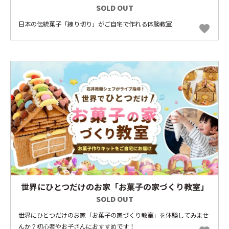
SOLD OUT
日本の伝統菓子「練り切り」がご自宅で作れる体験教室
favorite
世界にひとつだけのお家「お菓子の家づくり教室」
SOLD OUT
世界にひとつだけのお家「お菓子の家づくり教室」を体験してみませ
んか？初心者やお子さんにおすすめです！