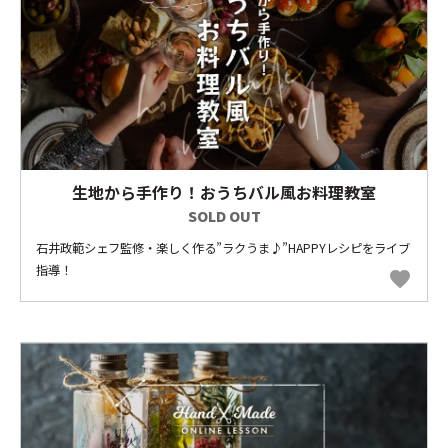
生地から手作り！おうちバル風お料理教室
SOLD OUT
石井政範シェフ監修・楽しく作る”ラクうま♪”HAPPYレシピをライブ
指導！
favorite