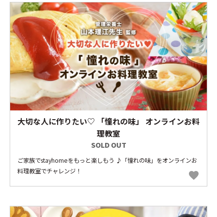
大切な人に作りたい♡ 「憧れの味」 オンラインお料
理教室
SOLD OUT
ご家族でstayhomeをもっと楽しもう ♪「憧れの味」をオンラインお
料理教室でチャレンジ！
favorite