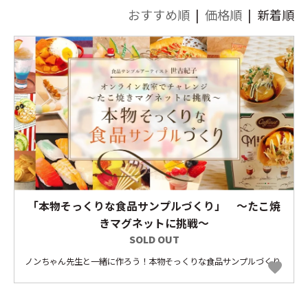
おすすめ順
|
価格順
| 新着順
「本物そっくりな食品サンプルづくり」 ～たこ焼
きマグネットに挑戦～
SOLD OUT
ノンちゃん先生と一緒に作ろう！本物そっくりな食品サンプルづくり
favorite