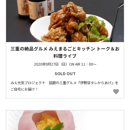
三重の絶品グルメ みえまるごとキッチン トーク＆お
料理ライブ
2020年9月27日（日）ON AIR 11：00～
SOLD OUT
みえ元気プロジェクト 話題の三重グルメ『伊勢甘タレからあげ』を
ご自宅にお届け！
favorite