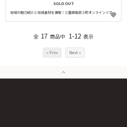
SOLD OUT
地域の魅力紹介と地域食材を満喫！三重県南部３町オンラインツアー
favorite
17
1-12
全
商品中
表示
« Prev
Next »
expand_less