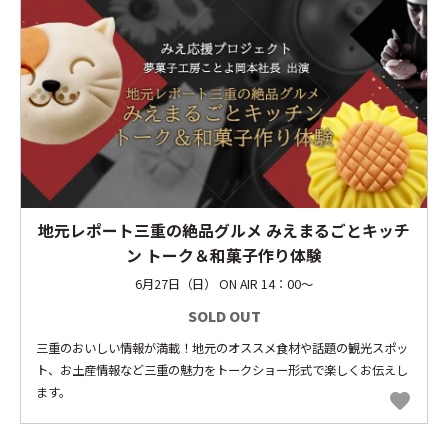
地元レポート三重の絶品グルメ みえまるごとキッチ
ン トーク＆和菓子作り体験
6月27日（日） ON AIR 14：00～
SOLD OUT
三重のおいしい情報が満載！地元のオススメ食材や話題の観光スポッ
ト、お土産情報など三重の魅力をトークショー形式で楽しくお伝えし
ます。
favorite