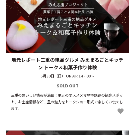
地元レポート三重の絶品グルメ みえまるごとキッチ
ン トーク＆和菓子作り体験
5月30日（日） ON AIR 14：00～
SOLD OUT
三重のおいしい情報が満載！地元のオススメ食材や話題の観光スポッ
ト、お土産情報など三重の魅力をトークショー形式で楽しくお伝えし
ます。
favorite