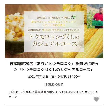
最高糖度20度『ありがトウモロコシ』を贅沢に使っ
た「トウモロコシづくしのカジュアルコース」
2021年7月18日（日）ON AIR 14：00～
SOLD OUT
山本理江先生監修！最高糖度20度のトウモロコシを使ったカジュアル
コース
favorite