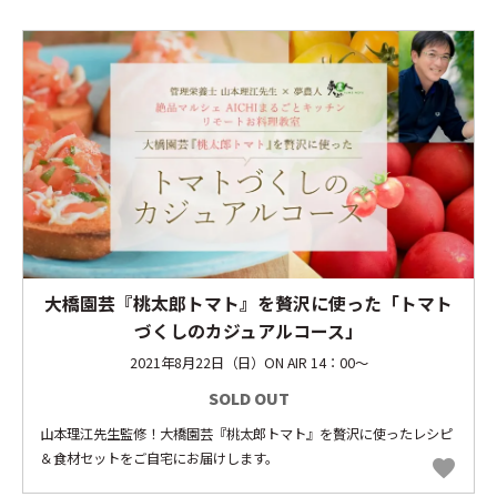
大橋園芸『桃太郎トマト』を贅沢に使った「トマト
づくしのカジュアルコース」
2021年8月22日（日）ON AIR 14：00～
SOLD OUT
山本理江先生監修！大橋園芸『桃太郎トマト』を贅沢に使ったレシピ
＆食材セットをご自宅にお届けします。
favorite