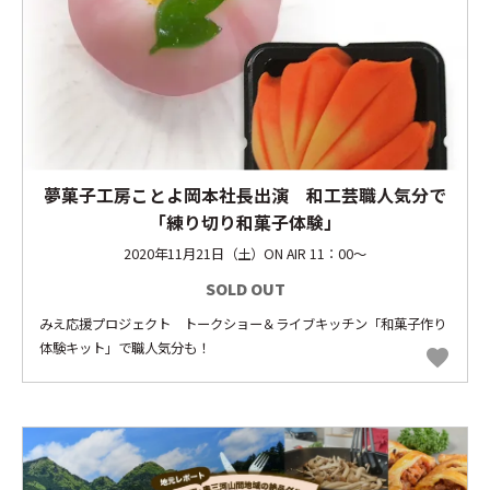
夢菓子工房ことよ岡本社長出演 和工芸職人気分で
「練り切り和菓子体験」
2020年11月21日（土）ON AIR 11：00～
SOLD OUT
みえ応援プロジェクト トークショー＆ライブキッチン「和菓子作り
体験キット」で職人気分も！
favorite