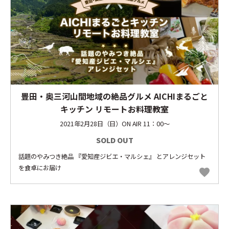
豊田・奥三河山間地域の絶品グルメ AICHIまるごと
キッチン リモートお料理教室
2021年2月28日（日）ON AIR 11：00～
SOLD OUT
話題のやみつき絶品 『愛知産ジビエ・マルシェ』 とアレンジセット
を食卓にお届け
favorite