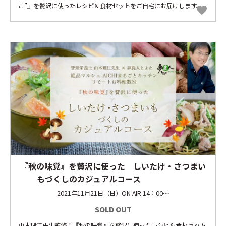
こ”』を贅沢に使ったレシピ＆食材セットをご自宅にお届けします。
favorite
『秋の味覚』を贅沢に使った しいたけ・さつまい
もづくしのカジュアルコース
2021年11月21日（日）ON AIR 14：00～
SOLD OUT
山本理江先生監修！『秋の味覚』を贅沢に使ったレシピ＆食材セット