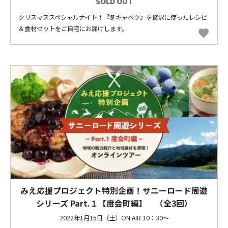
SOLD OUT
クリスマススペシャルナイト！『冬キャベツ』を贅沢に使ったレシピ
＆食材セットをご自宅にお届けします。
favorite
みえ応援プロジェクト特別企画！サニーロード周遊
シリーズ Part.１【度会町編】 （全3回）
2022年1月15日（土）ON AIR 10：30～