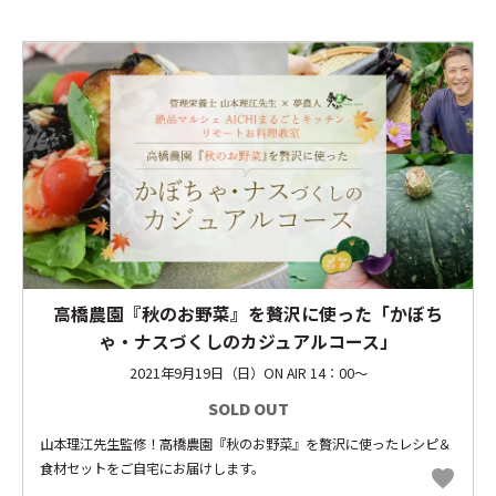
高橋農園『秋のお野菜』を贅沢に使った「かぼち
ゃ・ナスづくしのカジュアルコース」
2021年9月19日（日）ON AIR 14：00～
SOLD OUT
山本理江先生監修！高橋農園『秋のお野菜』を贅沢に使ったレシピ＆
食材セットをご自宅にお届けします。
favorite